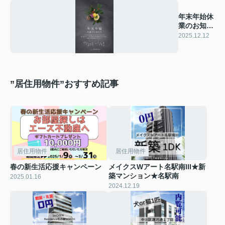
年末年始休
業のお知ら
せ
2025.12.12
”居住用物件”おすすめ記事
居住用物件
居住用物件
春の新生活応援キャンペーン
メイクスWアート名駅南III★新
築マンション★名駅南
2025.01.16
2024.12.19