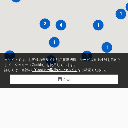
1
2
4
1
1
1
1
1
当サイトでは、お客様の当サイト利用状況把握、サービス向上検討を目的と
1
して、クッキー（Cookie）を使用しています。
詳しくは、当社の
「Cookieの取扱いについて」
をご確認ください。
閉じる
アパート
居住用物件を探す
テナント用物件を探す
マンション
沿線検索
一戸建て
沿線検索