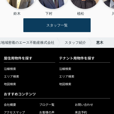
鈴木 　　
下村 　　
植松 　　
川
スタッフ一覧
は地域密着のエース不動産株式会社
スタッフ紹介
恵木
居住用物件を探す
テナント用物件を探す
沿線検索
沿線検索
エリア検索
エリア検索
地図検索
地図検索
おすすめコンテンツ
会社概要
ブログ一覧
お問い合わせ
アクセスマップ
お客様の声
来店予約