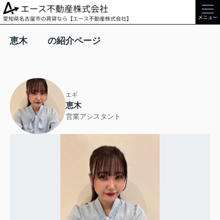
メニュー
恵木 の紹介ページ
エギ
恵木
営業アシスタント