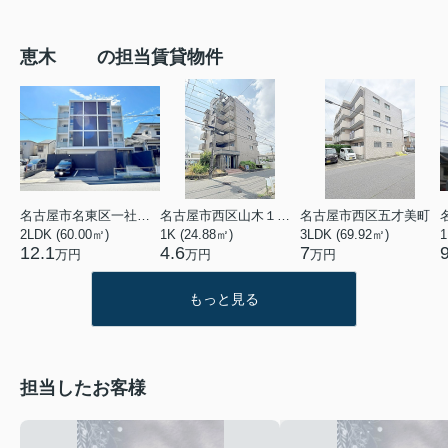
恵木 の担当賃貸物件
名古屋市名東区一社４丁目
名古屋市西区山木１丁目
名古屋市西区五才美町
2LDK (60.00㎡)
1K (24.88㎡)
3LDK (69.92㎡)
1
12.1
4.6
7
万円
万円
万円
もっと見る
担当したお客様