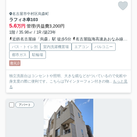
名古屋市中村区烏森町
ラフィネ幸
103
5.6
万円
管理/共益費3,200円
1階 / 35.98㎡ / 1R /築23年
近鉄名古屋線「烏森」駅 徒歩5分
名古屋臨海高速あおなみ線「小本」駅 徒歩6分
バス・トイレ別
室内洗濯機置場
エアコン
バルコニー
都市ガス
駐輪場
敷礼0
独立洗面台はコンセントや照明、大きな鏡などがついているので化粧や
身支度の際に便利です。こちらはTVインターフォン付きの物...
もっと見
る
アパート