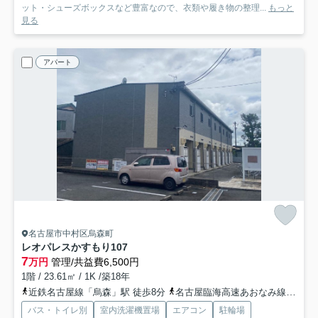
ット・シューズボックスなど豊富なので、衣類や履き物の整理...
もっと
見る
アパート
名古屋市中村区烏森町
レオパレスかすもり
107
7
万円
管理/共益費6,500円
1階 / 23.61㎡ / 1K /築18年
近鉄名古屋線「烏森」駅 徒歩8分
名古屋臨海高速あおなみ線「小本」駅 徒歩10分
バス・トイレ別
室内洗濯機置場
エアコン
駐輪場