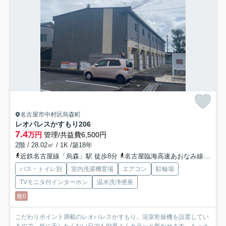
名古屋市中村区烏森町
レオパレスかすもり
206
7.4
万円
管理/共益費6,500円
2階 / 28.02㎡ / 1K /築18年
近鉄名古屋線「烏森」駅 徒歩8分
名古屋臨海高速あおなみ線「小本」駅 徒歩10分
バス・トイレ別
室内洗濯機置場
エアコン
駐輪場
TVモニタ付インターホン
温水洗浄便座
敷0
こだわりポイント満載のレオパレスかすもり。浴室乾燥機を設置してい