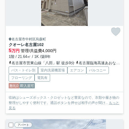
名古屋市中村区烏森町
クオーレ名古屋
102
5
万円
管理/共益費4,000円
1階 / 21.64㎡ / 1K /築8年
名古屋市営東山線「八田」駅 徒歩9分
名古屋臨海高速あおなみ線「小本」駅 徒歩9分
バス・トイレ別
室内洗濯機置場
エアコン
バルコニー
フローリング
電気有
敷礼0
即入居可
収納はシューズボックス・クロゼットなど豊富なので、衣類や履き物の
整理がしやすく便利です。通話ボタンを押せば相手の声が聞け...
もっと
見る
アパート