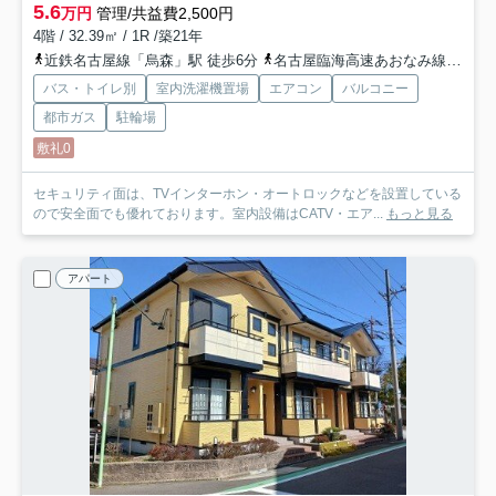
5.6
万円
管理/共益費2,500円
4階 / 32.39㎡ / 1R /築21年
近鉄名古屋線「烏森」駅 徒歩6分
名古屋臨海高速あおなみ線「小本」駅 徒歩8分
バス・トイレ別
室内洗濯機置場
エアコン
バルコニー
都市ガス
駐輪場
敷礼0
セキュリティ面は、TVインターホン・オートロックなどを設置している
ので安全面でも優れております。室内設備はCATV・エア...
もっと見る
アパート