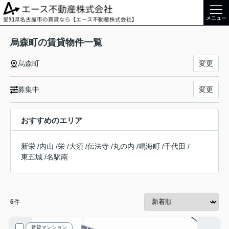
メニュー
烏森町の賃貸物件一覧
烏森町
変更
募集中
変更
おすすめのエリア
新栄
/
内山
/
栄
/
大須
/
伝法寺
/
丸の内
/
鳴海町
/
千代田
/
東五城
/
名駅南
6
件
賃貸マンション