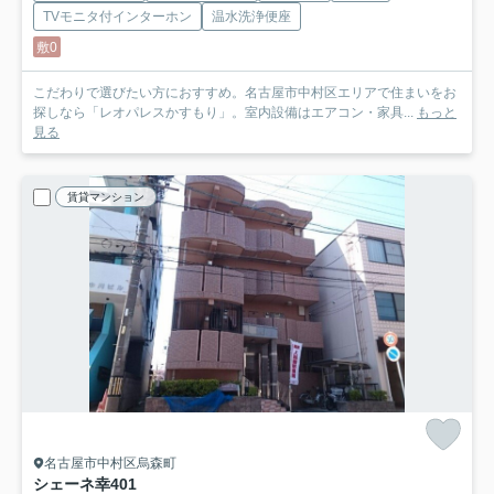
TVモニタ付インターホン
温水洗浄便座
敷0
こだわりで選びたい方におすすめ。名古屋市中村区エリアで住まいをお
探しなら「レオパレスかすもり」。室内設備はエアコン・家具...
もっと
見る
賃貸マンション
名古屋市中村区烏森町
シェーネ幸
401