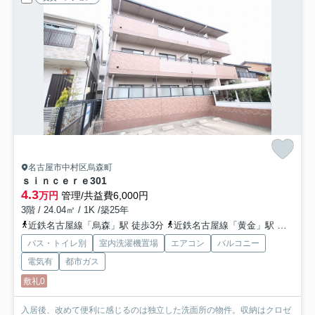
名古屋市中村区烏森町
ｓｉｎｃｅｒｅ
301
4.3
万円
管理/共益費6,000円
3階 / 24.04㎡ / 1K /築25年
近鉄名古屋線「烏森」駅 徒歩3分
近鉄名古屋線「黄金」駅 徒歩11分
バス・トイレ別
室内洗濯機置場
エアコン
バルコニー
電気有
都市ガス
敷礼0
入居後、改めて便利に感じるのは独立した洗面所の物件。収納はクロゼ