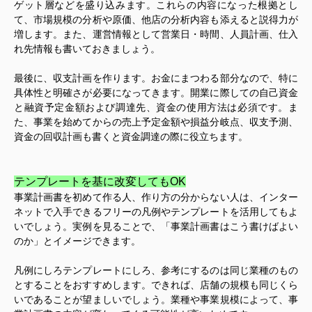
ゲット層などを盛り込みます。これらの内容になった根拠とし
て、市場規模の分析や原価、他店の分析内容も添えると説得力が
増します。また、運営情報として営業日・時間、人員計画、仕入
れ先情報も書いておきましょう。
最後に、収支計画を作ります。お金にまつわる部分なので、特に
具体性と明確さが必要になってきます。開業に際しての自己資金
と融資予定金額および調達先、資金の使用方法は必須です。ま
た、事業を始めてからの売上予定金額や損益分岐点、収支予測、
資金の回収計画も書くと資金調達の際に役立ちます。
テンプレートを基に改変してもOK
事業計画書を初めて作る人、作り方の分からない人は、インター
ネットで入手できるフリーの凡例やテンプレートを活用してもよ
いでしょう。実例を見ることで、「事業計画書はこう書けばよい
のか」とイメージできます。
凡例にしろテンプレートにしろ、参考にするのは同じ業種のもの
とすることをおすすめします。できれば、店舗の規模も同じくら
いであることが望ましいでしょう。業種や事業規模によって、事