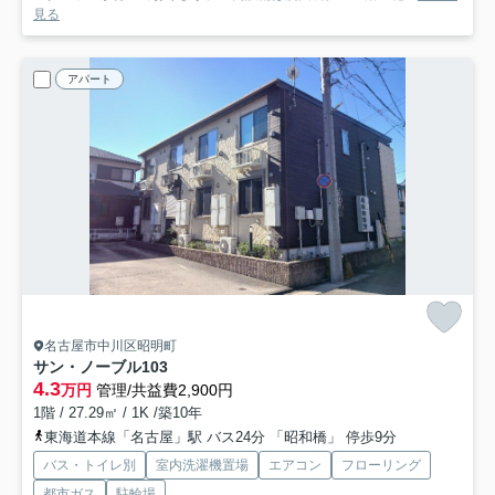
見る
アパート
名古屋市中川区昭明町
サン・ノーブル
103
4.3
万円
管理/共益費2,900円
1階 / 27.29㎡ / 1K /築10年
東海道本線「名古屋」駅 バス24分 「昭和橋」 停歩9分
バス・トイレ別
室内洗濯機置場
エアコン
フローリング
都市ガス
駐輪場