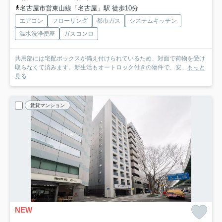
名古屋市営東山線「名古屋」駅 徒歩10分
エアコン
フローリング
都市ガス
システムキッチン
温水洗浄便座
ガスコンロ
共用部には宅配ボックスが備え付けられているため、対面で荷物を受け
取らなくて済みます。新生活もオートロック付きの物件で、安...
もっと
見る
賃貸マンション
NEW