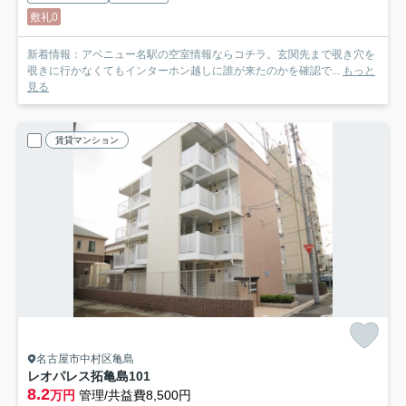
敷礼0
新着情報：アベニュー名駅の空室情報ならコチラ。玄関先まで覗き穴を
覗きに行かなくてもインターホン越しに誰が来たのかを確認で...
もっと
見る
賃貸マンション
名古屋市中村区亀島
レオパレス拓亀島
101
8.2
万円
管理/共益費8,500円