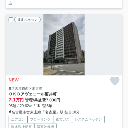
る
賃貸マンション
NEW
名古屋市西区那古野
ＯＫＢアヴェニール菊井町
7.1
万円
管理/共益費7,000円
03階 / 29.62㎡ / 1K /築6年
名古屋市営東山線「名古屋」駅 徒歩10分
エアコン
フローリング
都市ガス
システムキッチン
温水洗浄便座
浴室乾燥機