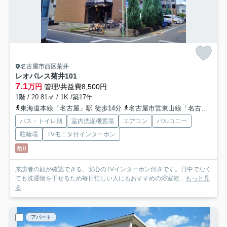
名古屋市西区菊井
レオパレス菊井
101
7.1
万円
管理/共益費8,500円
1階 / 20.81㎡ / 1K /築17年
東海道本線「名古屋」駅 徒歩14分
名古屋市営東山線「名古屋」駅 徒歩14分
バス・トイレ別
室内洗濯機置場
エアコン
バルコニー
駐輪場
TVモニタ付インターホン
敷0
来訪者の顔が確認できる、安心のTVインターホン付きです。日中でなく
ても洗濯物を干せるため毎日忙しい人にもおすすめの浴室乾...
もっと見
る
アパート