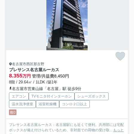
名古屋市西区那古野
プレサンス名古屋ルーカス
8.355
万円
管理/共益費8,450円
8階 / 29.64㎡ / 1LDK /築1年
名古屋市営東山線「名古屋」駅 徒歩9分
エアコン
TVモニタ付インターホン
シューズボックス
温水洗浄便座
浴室乾燥機
コンロ２口以上
敷0
プレサンス名古屋ルーカス：名古屋駅にも近くて便利。共用部には宅配
ボックスが備え付けられているため、非対面での荷物の受け取...
もっと