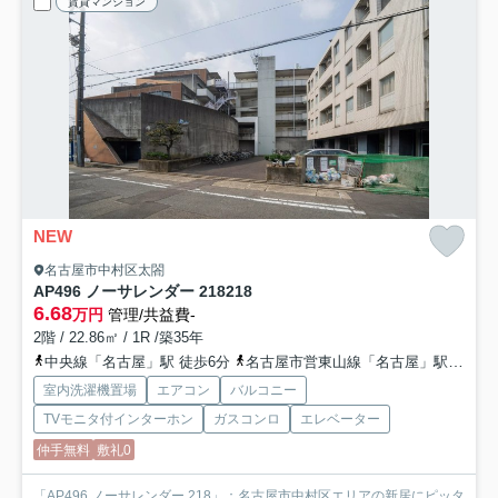
賃貸マンション
NEW
名古屋市中村区太閤
AP496 ノーサレンダー 218
218
6.68
万円
管理/共益費-
2階 / 22.86㎡ / 1R /築35年
中央線「名古屋」駅 徒歩6分
名古屋市営東山線「名古屋」駅 徒歩6分
室内洗濯機置場
エアコン
バルコニー
TVモニタ付インターホン
ガスコンロ
エレベーター
仲手無料
敷礼0
「AP496 ノーサレンダー 218」：名古屋市中村区エリアの新居にピッタ