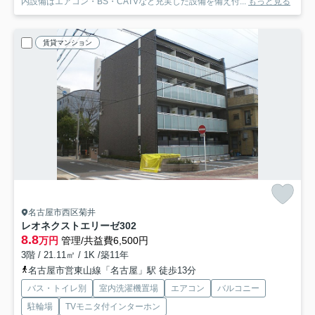
内設備はエアコン・BS・CATVなど充実した設備を備え付...
もっと見る
賃貸マンション
名古屋市西区菊井
レオネクストエリーゼ
302
8.8
万円
管理/共益費6,500円
3階 / 21.11㎡ / 1K /築11年
名古屋市営東山線「名古屋」駅 徒歩13分
バス・トイレ別
室内洗濯機置場
エアコン
バルコニー
駐輪場
TVモニタ付インターホン