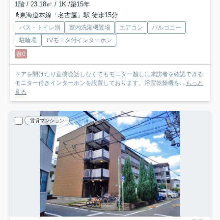
1階 / 23.18㎡ / 1K /築15年
東海道本線「名古屋」駅 徒歩15分
バス・トイレ別
室内洗濯機置場
エアコン
バルコニー
駐輪場
TVモニタ付インターホン
敷0
ドアを開けたり直接会話しなくてもモニター越しに来訪者を確認できる
モニター付きインターホンを設置しております。浴室乾燥機を...
もっと
見る
賃貸マンション