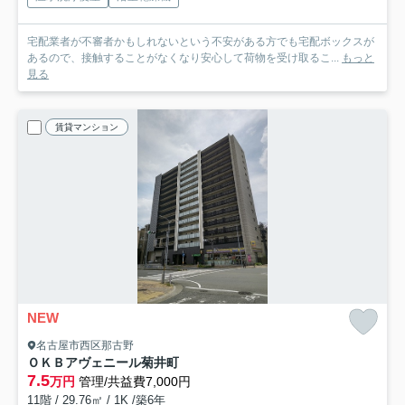
宅配業者が不審者かもしれないという不安がある方でも宅配ボックスが
あるので、接触することがなくなり安心して荷物を受け取るこ...
もっと
見る
賃貸マンション
NEW
名古屋市西区那古野
ＯＫＢアヴェニール菊井町
7.5
万円
管理/共益費7,000円
11階 / 29.76㎡ / 1K /築6年