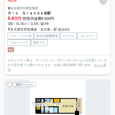
NEW
名古屋市中村区則武
Ｒｉｏ Ｇｒａｎｄｅ名駅
9.8
万円
管理/共益費8,000円
3階 / 41.00㎡ / 1LDK /築3年
名古屋市営桜通線「名古屋」駅 徒歩6分
バス・トイレ別
室内洗濯機置場
エアコン
バルコニー
フローリング
都市ガス
礼0
セキュリティ面は、オートロック・TVインターホンなどを設置している
ので安全面でも優れております。お届け指定時間に間に合わ...
もっと見
る
賃貸マンション