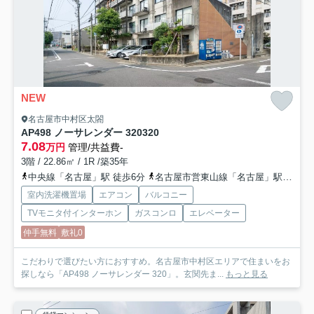
NEW
名古屋市中村区太閤
AP498 ノーサレンダー 320
320
7.08
万円
管理/共益費-
3階 / 22.86㎡ / 1R /築35年
中央線「名古屋」駅 徒歩6分
名古屋市営東山線「名古屋」駅 徒歩6分
室内洗濯機置場
エアコン
バルコニー
TVモニタ付インターホン
ガスコンロ
エレベーター
仲手無料
敷礼0
こだわりで選びたい方におすすめ。名古屋市中村区エリアで住まいをお
探しなら「AP498 ノーサレンダー 320」。玄関先ま...
もっと見る