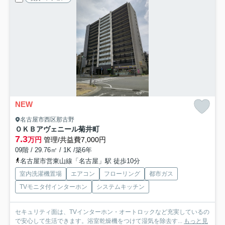
NEW
名古屋市西区那古野
ＯＫＢアヴェニール菊井町
7.3
万円
管理/共益費7,000円
09階 / 29.76㎡ / 1K /築6年
名古屋市営東山線「名古屋」駅 徒歩10分
室内洗濯機置場
エアコン
フローリング
都市ガス
TVモニタ付インターホン
システムキッチン
セキュリティ面は、TVインターホン・オートロックなど充実しているの
で安心して生活できます。浴室乾燥機をつけて湿気を除去す...
もっと見