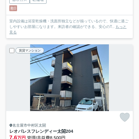
敷0
室内設備は浴室乾燥機・洗面所独立などが揃っているので、快適に過ご
しやすいお部屋になります。来訪者の確認ができる、安心のT...
もっと
見る
賃貸マンション
名古屋市中村区太閤
レオパレスフレンディー太閤
204
7.6
万円
管理/共益費8,500円