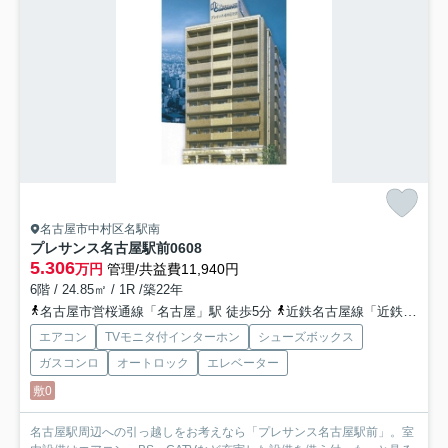
名古屋市中村区名駅南
プレサンス名古屋駅前
0608
5.306
万円
管理/共益費11,940円
6階 / 24.85㎡ / 1R /築22年
名古屋市営桜通線「名古屋」駅 徒歩5分
近鉄名古屋線「近鉄名古屋」駅 徒歩5分
エアコン
TVモニタ付インターホン
シューズボックス
ガスコンロ
オートロック
エレベーター
敷0
名古屋駅周辺への引っ越しをお考えなら「プレサンス名古屋駅前」。室