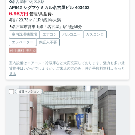
名古屋市中村区名駅
AP942 シグマケミカル名古屋ビル 403
403
6.98
万円
管理/共益費-
4階 / 23.73㎡ / 1R /築1年未満
名古屋市営東山線「名古屋」駅 徒歩6分
室内洗濯機置場
エアコン
バルコニー
ガスコンロ
エレベーター
保証人不要
仲手無料
敷礼0
室内設備はエアコン・冷蔵庫など大変充実しております。魅力も多い賃
貸物件はいかがでしょうか。ご来店の方のみ、仲介手数料無料...
もっと
見る
賃貸マンション