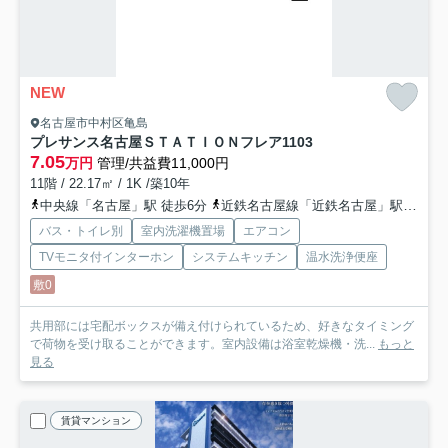
NEW
名古屋市中村区亀島
プレサンス名古屋ＳＴＡＴＩＯＮフレア
1103
7.05
万円
管理/共益費11,000円
11階 / 22.17㎡ / 1K /築10年
中央線「名古屋」駅 徒歩6分
近鉄名古屋線「近鉄名古屋」駅 徒歩6分
バス・トイレ別
室内洗濯機置場
エアコン
TVモニタ付インターホン
システムキッチン
温水洗浄便座
敷0
共用部には宅配ボックスが備え付けられているため、好きなタイミング
で荷物を受け取ることができます。室内設備は浴室乾燥機・洗...
もっと
見る
賃貸マンション