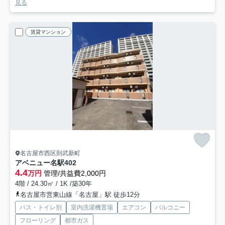
見る
賃貸マンション
名古屋市西区則武新町
アベニュー名駅
402
4.4
万円
管理/共益費2,000円
4階 / 24.30㎡ / 1K /築30年
名古屋市営東山線「名古屋」駅 徒歩12分
バス・トイレ別
室内洗濯機置場
エアコン
バルコニー
フローリング
都市ガス