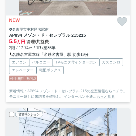
NEW
名古屋市中村区名駅南
AP894 メゾン・ド・セレブラル 215
215
5.5
万円
管理/共益費-
2階 / 17.74㎡ / 1R /築36年
名鉄名古屋本線「名鉄名古屋」駅 徒歩19分
エアコン
バルコニー
TVモニタ付インターホン
ガスコンロ
エレベーター
宅配ボックス
仲手無料
敷礼0
新着情報：AP894 メゾン・ド・セレブラル 215の空室情報ならコチラ。
モニター越しに来訪者を確認し、インターホンを通...
もっと見る
賃貸マンション