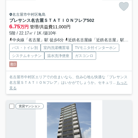
名古屋市中村区亀島
プレサンス名古屋ＳＴＡＴＩＯＮフレア
502
6.75
万円
管理/共益費11,000円
5階 / 22.17㎡ / 1K /築10年
中央線「名古屋」駅 徒歩6分
近鉄名古屋線「近鉄名古屋」駅 徒歩6分
バス・トイレ別
室内洗濯機置場
TVモニタ付インターホン
システムキッチン
温水洗浄便座
ガスコンロ
敷0
名古屋市中村区エリアでの住まいなら、住み心地も快適な「プレサンス
名古屋ＳＴＡＴＩＯＮフレア」はいかがでしょうか。セキュリ...
もっと
見る
賃貸マンション