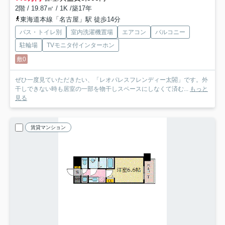
2階 / 19.87㎡ / 1K /築17年
東海道本線「名古屋」駅 徒歩14分
バス・トイレ別
室内洗濯機置場
エアコン
バルコニー
駐輪場
TVモニタ付インターホン
敷0
ぜひ一度見ていただきたい、「レオパレスフレンディー太閤」です。外
干しできない時も居室の一部を物干しスペースにしなくて済む...
もっと
見る
賃貸マンション