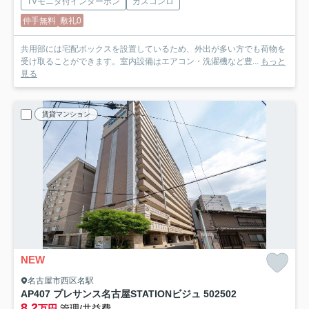
TVモニタ付インターホン
ガスコンロ
仲手無料
敷礼0
共用部には宅配ボックスを設置しているため、外出が多い方でも荷物を
受け取ることができます。室内設備はエアコン・洗濯機など豊...
もっと
見る
賃貸マンション
NEW
名古屋市西区名駅
AP407 プレサンス名古屋STATIONビジュ 502
502
8.2
万円
管理/共益費-