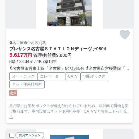
名古屋市中村区則武
プレサンス名古屋ＳＴＡＴＩＯＮディーヴァ
0804
5.617
万円
管理/共益費9,830円
8階 / 23.34㎡ / 1K /築13年
名古屋市営東山線「名古屋」駅 徒歩5分
名古屋市営桜通線「名古屋」駅 徒歩5分
オートロック
エレベーター
CATV
宅配ボックス
ネット使用料無料
敷0
共用部には宅配ボックスが備え付けられているため、非対面で荷物を受
け取れます。室内設備はネット使用料不要・CATVなど豊富...
もっと見
る
賃貸マンション