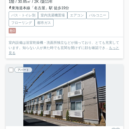
1階 / 30.85㎡ / 2K /築11年
東海道本線「名古屋」駅 徒歩19分
バス・トイレ別
室内洗濯機置場
エアコン
バルコニー
フローリング
都市ガス
敷0
室内設備は浴室乾燥機・洗面所独立などが揃っており、とても充実して
います。知らない人が来た時でも玄関を開けずに顔を確認でき...
もっと
見る
アパート