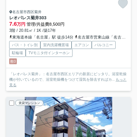
名古屋市西区菊井
レオパレス菊井
303
7.6
万円
管理/共益費8,500円
3階 / 20.81㎡ / 1K /築17年
東海道本線「名古屋」駅 徒歩14分
名古屋市営東山線「名古屋」駅 徒歩14分
バス・トイレ別
室内洗濯機置場
エアコン
バルコニー
駐輪場
TVモニタ付インターホン
敷0
「レオパレス菊井」：名古屋市西区エリアの新居にピッタリ。浴室乾燥
機が付いているので、浴室乾燥機をつけて湿気を除去すればカ...
もっと
見る
賃貸マンション