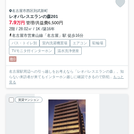
名古屋市西区則武新町
レオパレスエランの森
201
7.9
万円
管理/共益費6,500円
2階 / 28.02㎡ / 1K /築16年
名古屋市営東山線「名古屋」駅 徒歩16分
バス・トイレ別
室内洗濯機置場
エアコン
駐輪場
TVモニタ付インターホン
温水洗浄便座
敷0
名古屋駅周辺への引っ越しをお考えなら「レオパレスエランの森」。知
らない来訪者が来てもインターホン越しに確認できるので防犯...
もっと
見る
賃貸マンション