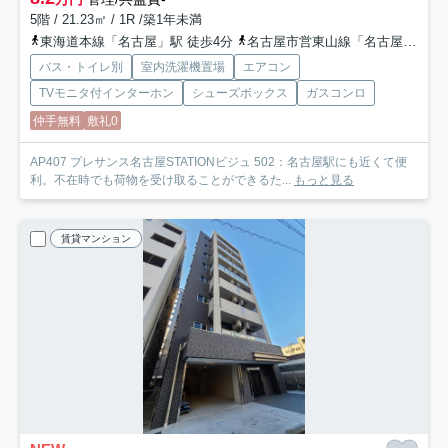
5階 / 21.23㎡ / 1R /築1年未満
東海道本線「名古屋」駅 徒歩4分
名古屋市営東山線「名古屋」駅 徒歩4分
バス・トイレ別
室内洗濯機置場
エアコン
TVモニタ付インターホン
シューズボックス
ガスコンロ
仲手無料
敷礼0
AP407 プレサンス名古屋STATIONビジュ 502：名古屋駅にも近くて便
利。不在時でも荷物を受け取ることができるた...
もっと見る
賃貸マンション