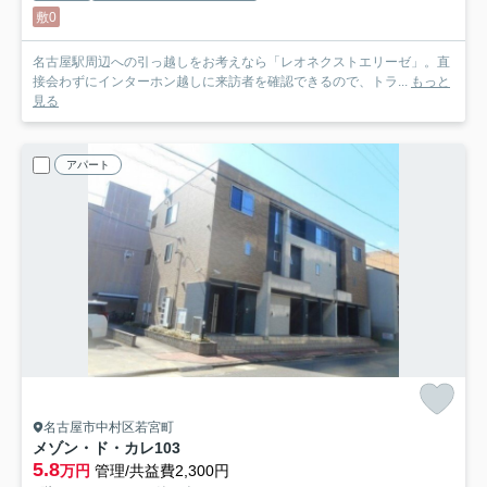
敷0
名古屋駅周辺への引っ越しをお考えなら「レオネクストエリーゼ」。直
接会わずにインターホン越しに来訪者を確認できるので、トラ...
もっと
見る
アパート
名古屋市中村区若宮町
メゾン・ド・カレ
103
5.8
万円
管理/共益費2,300円