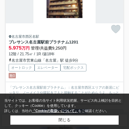
名古屋市西区名駅
プレサンス名古屋駅前プラチナム
1201
5.975
万円
管理/共益費9,250円
12階 / 21.75㎡ / 1R /築18年
名古屋市営東山線「名古屋」駅 徒歩9分
オートロック
エレベーター
宅配ボックス
敷0
「プレサンス名古屋駅前プラチナム」：名古屋市西区エリアの新居にピ
ッタリ。ノーメイクや寝起きで人と接触することがためらうよ...
もっと
見る
当サイトでは、お客様の当サイト利用状況把握、サービス向上検討を目的と
して、クッキー（Cookie）を使用しています。
詳しくは、当社の
「Cookieの取扱いについて」
をご確認ください。
賃貸マンション
閉じる
検索条件を変更
まとめてお問い合わせ