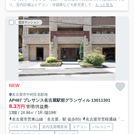
リ。室内設備はエアコン・冷蔵庫など大変充実して...
もっと見る
賃貸マンション
NEW
名古屋市中村区名駅南
AP487 プレサンス名古屋駅前グランヴィル 1301
1301
8.3
万円
管理/共益費-
13階 / 24.94㎡ / 1R /築19年
名古屋市営東山線「名古屋」駅 徒歩8分
名古屋市営桜通線「名古屋」駅 徒歩8分
バス・トイレ別
室内洗濯機置場
エアコン
バルコニー