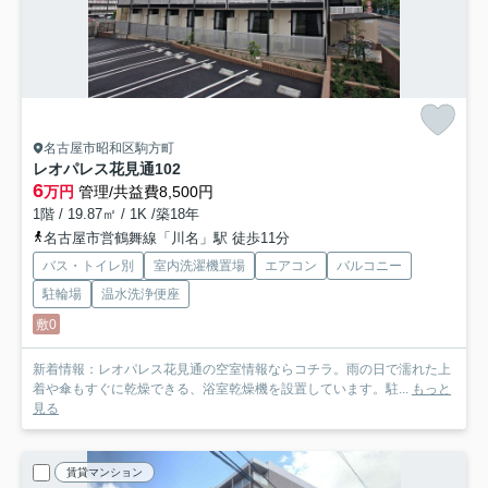
名古屋市昭和区駒方町
レオパレス花見通
102
6
万円
管理/共益費8,500円
1階 / 19.87㎡ / 1K /築18年
名古屋市営鶴舞線「川名」駅 徒歩11分
バス・トイレ別
室内洗濯機置場
エアコン
バルコニー
駐輪場
温水洗浄便座
敷0
新着情報：レオパレス花見通の空室情報ならコチラ。雨の日で濡れた上
着や傘もすぐに乾燥できる、浴室乾燥機を設置しています。駐...
もっと
見る
賃貸マンション