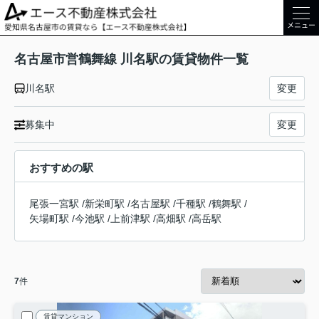
メニュー
名古屋市営鶴舞線 川名駅の賃貸物件一覧
川名駅
変更
募集中
変更
おすすめの駅
尾張一宮駅
/
新栄町駅
/
名古屋駅
/
千種駅
/
鶴舞駅
/
矢場町駅
/
今池駅
/
上前津駅
/
高畑駅
/
高岳駅
7
件
賃貸マンション