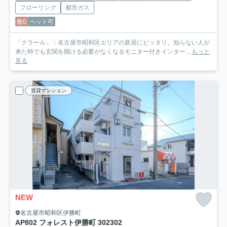
フローリング
都市ガス
敷0
ペット可
「クラール」：名古屋市昭和区エリアの新居にピッタリ。知らない人が
来た時でも玄関を開ける必要がなくなるモニター付きインター...
もっと
見る
賃貸マンション
NEW
名古屋市昭和区伊勝町
AP802 フォレスト伊勝町 302
302