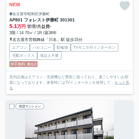
NEW
名古屋市昭和区伊勝町
AP801 フォレスト伊勝町 301
301
5.1
万円
管理/共益費-
3階 / 14.70㎡ / 1R /築38年
名古屋市営鶴舞線「川名」駅 徒歩15分
エアコン
バルコニー
駐輪場
TVモニタ付インターホン
宅配ボックス
保証人不要
仲手無料
敷礼0
室内設備はエアコン・洗濯機など豊富に揃っており、過ごしやすいお部
屋になっております。来客時にはTVインターホンを使用して...
もっと見
る
賃貸マンション