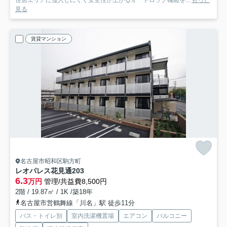
住居エリアに侵入しにくく安全性が上がるオートロック機能を...
もっと
見る
賃貸マンション
名古屋市昭和区駒方町
レオパレス花見通
203
6.3
万円
管理/共益費8,500円
2階 / 19.87㎡ / 1K /築18年
名古屋市営鶴舞線「川名」駅 徒歩11分
バス・トイレ別
室内洗濯機置場
エアコン
バルコニー