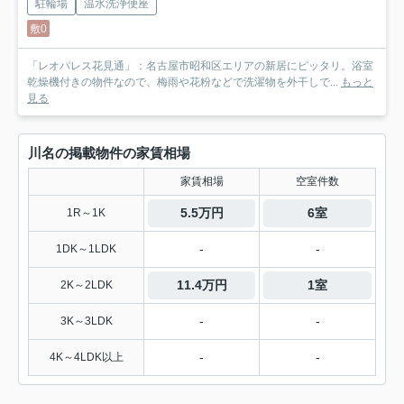
駐輪場
温水洗浄便座
敷0
「レオパレス花見通」：名古屋市昭和区エリアの新居にピッタリ。浴室
乾燥機付きの物件なので、梅雨や花粉などで洗濯物を外干しで...
もっと
見る
川名の掲載物件の家賃相場
家賃相場
空室件数
5.5万円
6室
1R～1K
-
-
1DK～1LDK
11.4万円
1室
2K～2LDK
-
-
3K～3LDK
-
-
4K～4LDK以上