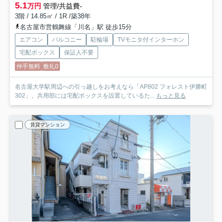
5.1
万円
管理/共益費-
3階 / 14.85㎡ / 1R /築38年
名古屋市営鶴舞線「川名」駅 徒歩15分
エアコン
バルコニー
駐輪場
TVモニタ付インターホン
宅配ボックス
保証人不要
仲手無料
敷礼0
名古屋大学駅周辺への引っ越しをお考えなら「AP802 フォレスト伊勝町
302」。共用部には宅配ボックスを設置しているた...
もっと見る
賃貸マンション