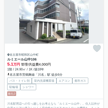
名古屋市昭和区山中町
ルミエール山中
106
5.1
万円
管理/共益費4,000円
1階 / 24.90㎡ / 1K /築18年
名古屋市営鶴舞線「川名」駅 徒歩6分
バス・トイレ別
室内洗濯機置場
エアコン
都市ガス
駐輪場
シャワー
敷礼0
川名駅周辺への引っ越しをお考えなら「ルミエール山中」。住人以外が