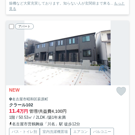
燥機など大変充実しております。知らない人が玄関前まで来る...
もっと
見る
アパート
NEW
名古屋市昭和区萩原町
クラール
102
11.4
万円
管理/共益費4,100円
1階 / 50.53㎡ / 2LDK /築1年未満
名古屋市営鶴舞線「川名」駅 徒歩12分
バス・トイレ別
室内洗濯機置場
エアコン
バルコニー