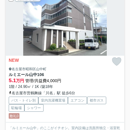
NEW
名古屋市昭和区山中町
ルミエール山中
106
5.1
万円
管理/共益費4,000円
1階 / 24.90㎡ / 1K /築18年
名古屋市営鶴舞線「川名」駅 徒歩6分
バス・トイレ別
室内洗濯機置場
エアコン
都市ガス
駐輪場
シャワー
敷礼0
「ルミエール山中」のここがイチオシ。室内設備は洗面所独立・浴室乾