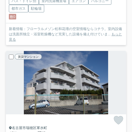
バス・トイレ別
室内洗濯機置場
エアコン
バルコニー
都市ガス
駐輪場
敷0
新着情報：フローラルメゾン松和花壇の空室情報ならコチラ。室内設備
は洗面所独立・浴室乾燥機など充実した設備を備え付けていま...
もっと
見る
賃貸マンション
名古屋市瑞穂区軍水町