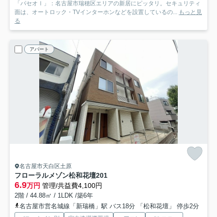
「パセオⅠ」：名古屋市瑞穂区エリアの新居にピッタリ。セキュリティ
面は、オートロック・TVインターホンなどを設置しているの...
もっと見
る
アパート
名古屋市天白区土原
フローラルメゾン松和花壇
201
6.9
万円
管理/共益費4,100円
2階 / 44.88㎡ / 1LDK /築6年
名古屋市営名城線「新瑞橋」駅 バス18分 「松和花壇」 停歩2分