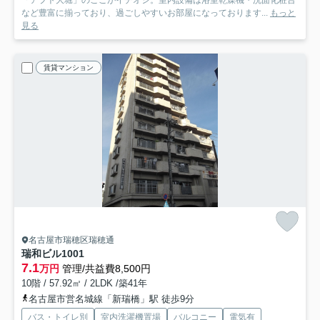
「アプト大堀」のここがイチオシ。室内設備は浴室乾燥機・洗面化粧台
など豊富に揃っており、過ごしやすいお部屋になっております...
もっと
見る
賃貸マンション
名古屋市瑞穂区瑞穂通
瑞和ビル
1001
7.1
万円
管理/共益費8,500円
10階 / 57.92㎡ / 2LDK /築41年
名古屋市営名城線「新瑞橋」駅 徒歩9分
バス・トイレ別
室内洗濯機置場
バルコニー
電気有