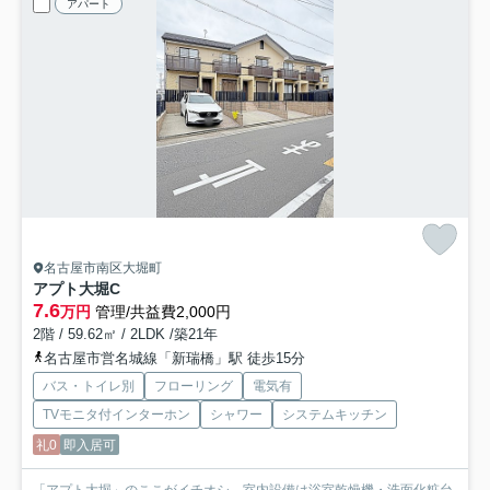
アパート
名古屋市南区大堀町
アプト大堀
C
7.6
万円
管理/共益費2,000円
2階 / 59.62㎡ / 2LDK /築21年
名古屋市営名城線「新瑞橋」駅 徒歩15分
バス・トイレ別
フローリング
電気有
TVモニタ付インターホン
シャワー
システムキッチン
礼0
即入居可