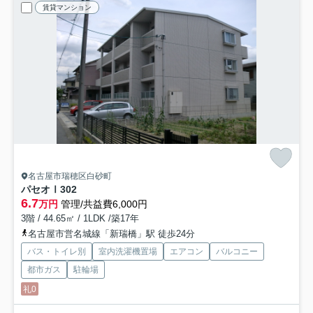
賃貸マンション
名古屋市瑞穂区白砂町
パセオⅠ
302
6.7
万円
管理/共益費6,000円
3階 / 44.65㎡ / 1LDK /築17年
名古屋市営名城線「新瑞橋」駅 徒歩24分
バス・トイレ別
室内洗濯機置場
エアコン
バルコニー
都市ガス
駐輪場
礼0