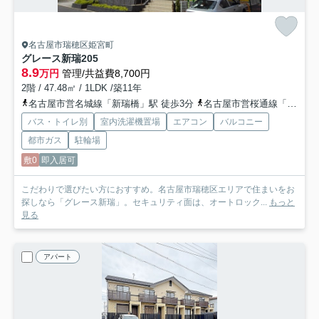
名古屋市瑞穂区姫宮町
グレース新瑞
205
8.9
万円
管理/共益費8,700円
2階 / 47.48㎡ / 1LDK /築11年
名古屋市営名城線「新瑞橋」駅 徒歩3分
名古屋市営桜通線「新瑞橋」駅 徒歩3分
バス・トイレ別
室内洗濯機置場
エアコン
バルコニー
都市ガス
駐輪場
敷0
即入居可
こだわりで選びたい方におすすめ。名古屋市瑞穂区エリアで住まいをお
探しなら「グレース新瑞」。セキュリティ面は、オートロック...
もっと
見る
アパート