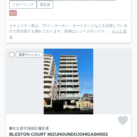
フローリング
電気有
礼0
セキュリティ面は、TVインターホン・オートロックなどを設置している
ので安全面でも優れております。収納はシューズボックス・...
もっと見
る
賃貸マンション
名古屋市瑞穂区彌富通
BLESTON COURT MIZUHOUNDOJOHIGASHI
502