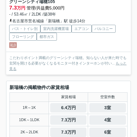
グリーンシティ瑞穂
105
7.3
万円
管理/共益費5,000円
- / 53.46㎡ / 2LDK /築38年
名古屋市営名城線「新瑞橋」駅 徒歩14分
バス・トイレ別
室内洗濯機置場
エアコン
バルコニー
フローリング
都市ガス
礼0
こだわりポイント満載のグリーンシティ瑞穂。知らない人が来た時でも
玄関を開ける必要がなくなるモニター付きインターホンが付い...
もっと
見る
新瑞橋の掲載物件の家賃相場
家賃相場
空室件数
6.4万円
3室
1R～1K
7.3万円
4室
1DK～1LDK
7.3万円
6室
2K～2LDK