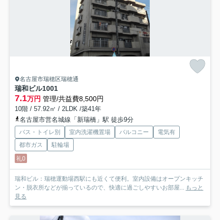
名古屋市瑞穂区瑞穂通
瑞和ビル
1001
7.1
万円
管理/共益費8,500円
10階 / 57.92㎡ / 2LDK /築41年
名古屋市営名城線「新瑞橋」駅 徒歩9分
バス・トイレ別
室内洗濯機置場
バルコニー
電気有
都市ガス
駐輪場
礼0
瑞和ビル：瑞穂運動場西駅にも近くて便利。室内設備はオープンキッチ
ン・脱衣所などが揃っているので、快適に過ごしやすいお部屋...
もっと
見る