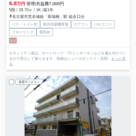
6.8
万円
管理/共益費7,000円
5階 / 29.70㎡ / 1K /築1年
名古屋市営名城線「新瑞橋」駅 徒歩11分
バス・トイレ別
室内洗濯機置場
エアコン
バルコニー
フローリング
電気有
礼0
セキュリティ面は、オートロック・TVインターホンなどを備え付けてい
るので安心して暮らせます。収納はシューズボックス・玄関...
もっと見
る
賃貸マンション