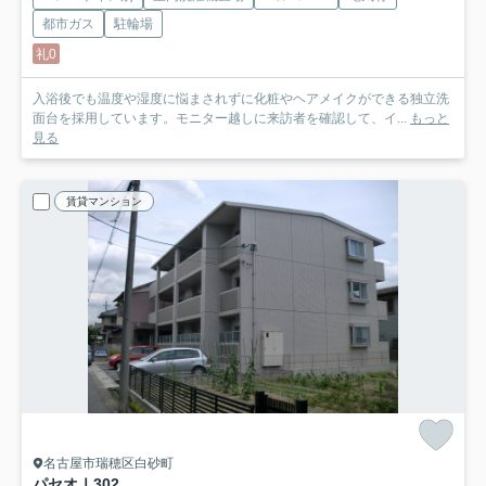
都市ガス
駐輪場
礼0
入浴後でも温度や湿度に悩まされずに化粧やヘアメイクができる独立洗
面台を採用しています。モニター越しに来訪者を確認して、イ...
もっと
見る
賃貸マンション
名古屋市瑞穂区白砂町
パセオⅠ
302