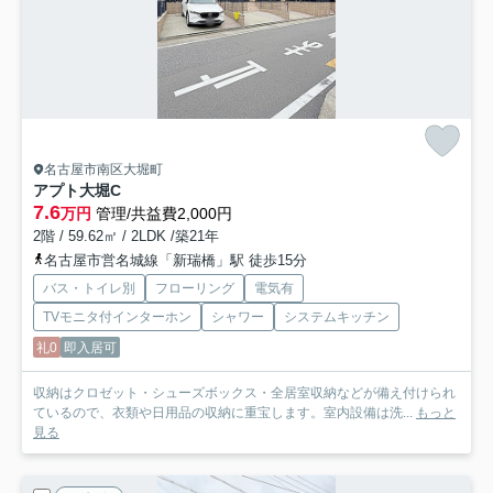
名古屋市南区大堀町
アプト大堀
C
7.6
万円
管理/共益費2,000円
2階 / 59.62㎡ / 2LDK /築21年
名古屋市営名城線「新瑞橋」駅 徒歩15分
バス・トイレ別
フローリング
電気有
TVモニタ付インターホン
シャワー
システムキッチン
礼0
即入居可
収納はクロゼット・シューズボックス・全居室収納などが備え付けられ
ているので、衣類や日用品の収納に重宝します。室内設備は洗...
もっと
見る