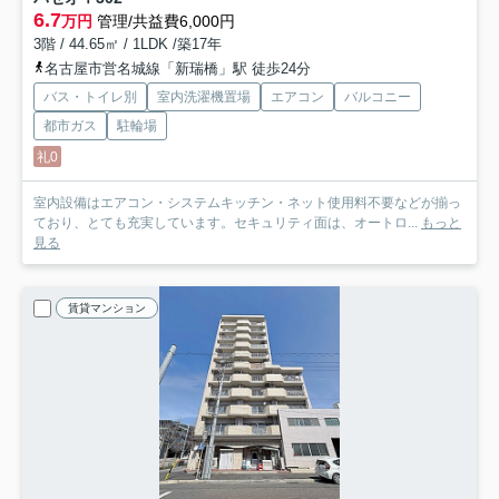
6.7
万円
管理/共益費6,000円
3階 / 44.65㎡ / 1LDK /築17年
名古屋市営名城線「新瑞橋」駅 徒歩24分
バス・トイレ別
室内洗濯機置場
エアコン
バルコニー
都市ガス
駐輪場
礼0
室内設備はエアコン・システムキッチン・ネット使用料不要などが揃っ
ており、とても充実しています。セキュリティ面は、オートロ...
もっと
見る
賃貸マンション