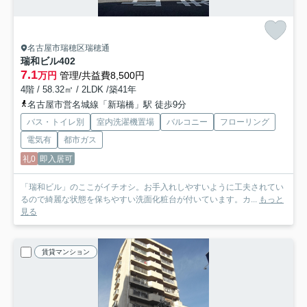
名古屋市瑞穂区瑞穂通
瑞和ビル
402
7.1
万円
管理/共益費8,500円
4階 / 58.32㎡ / 2LDK /築41年
名古屋市営名城線「新瑞橋」駅 徒歩9分
バス・トイレ別
室内洗濯機置場
バルコニー
フローリング
電気有
都市ガス
礼0
即入居可
「瑞和ビル」のここがイチオシ。お手入れしやすいように工夫されてい
るので綺麗な状態を保ちやすい洗面化粧台が付いています。カ...
もっと
見る
賃貸マンション