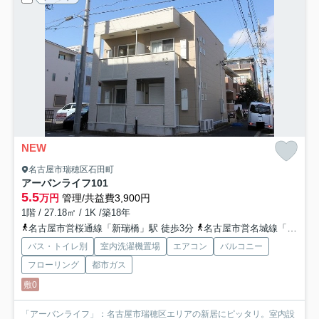
NEW
名古屋市瑞穂区石田町
アーバンライフ
101
5.5
万円
管理/共益費3,900円
1階 / 27.18㎡ / 1K /築18年
名古屋市営桜通線「新瑞橋」駅 徒歩3分
名古屋市営名城線「新瑞橋」駅 徒歩3分
バス・トイレ別
室内洗濯機置場
エアコン
バルコニー
フローリング
都市ガス
敷0
「アーバンライフ」：名古屋市瑞穂区エリアの新居にピッタリ。室内設