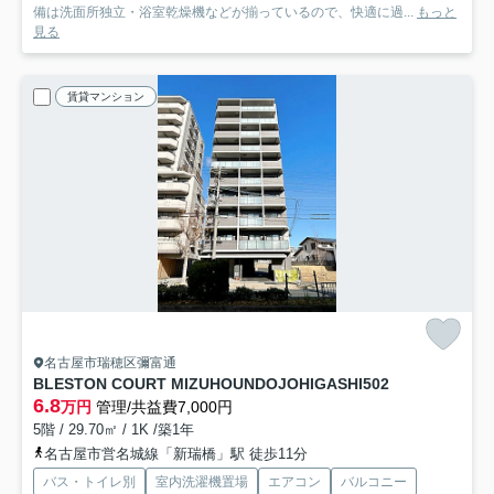
備は洗面所独立・浴室乾燥機などが揃っているので、快適に過...
もっと
見る
賃貸マンション
名古屋市瑞穂区彌富通
BLESTON COURT MIZUHOUNDOJOHIGASHI
502
6.8
万円
管理/共益費7,000円
5階 / 29.70㎡ / 1K /築1年
名古屋市営名城線「新瑞橋」駅 徒歩11分
バス・トイレ別
室内洗濯機置場
エアコン
バルコニー