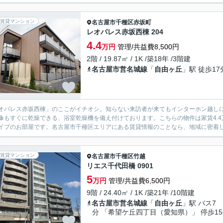
賃貸マンション
名古屋市千種区
赤坂町
レオパレス赤坂西棟 204
4.4
万円
管理/共益費8,500円
2階 / 19.87㎡ / 1K /築18年 /3階建
名古屋市営名城線
「
自由ヶ丘
」駅 徒歩17
オパレス赤坂西棟」のここがイチオシ。知らない来訪者が来てもインターホン越し
傘もすぐに乾燥できる、浴室乾燥機を備え付けております。こちらの物件は家賃4.
イプのお部屋です。名古屋市千種区エリアにある賃貸情報のことなら、地域に密着した
賃貸マンション
名古屋市千種区
竹越
リエス千代田橋 0901
5
万円
管理/共益費6,500円
9階 / 24.40㎡ / 1K /築21年 /10階建
名古屋市営名城線
「
自由ヶ丘
」駅 バス7
分 「希望ケ丘四丁目（愛知県）」 停歩1