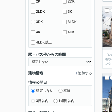
2K
2DK
2LDK
3K
3DK
3LDK
4K
4DK
4LDK以上
駅・バス停からの時間
「レ
着や
ンタ
建物構造
追加する
情報公開日
指定しない
本日
3日以内
1週間以内