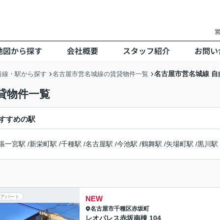
営
地図から探す
会社概要
スタッフ紹介
お問い
名古屋市営名城線 
沿線・駅から探す
名古屋市営名城線の賃貸物件一覧
貸物件一覧
すすめの駅
張一宮駅
/
新栄町駅
/
千種駅
/
名古屋駅
/
今池駅
/
鶴舞駅
/
矢場町駅
/
黒川駅
アパート
NEW
名古屋市千種区
赤坂町
レオパレス赤坂南棟 104