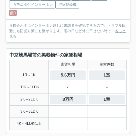
TVモニタ付インターホン
浴室乾燥機
敷0
直接会わずにインターホン越しに来訪者を確認できるので、トラブル回
避にも防犯対策にも繋がります。雨の日など外に干せない時で...
もっと
見る
中京競馬場前の掲載物件の家賃相場
家賃相場
空室件数
5.6万円
1室
1R～1K
-
-
1DK～1LDK
8万円
1室
2K～2LDK
-
-
3K～3LDK
-
-
4K～4LDK以上