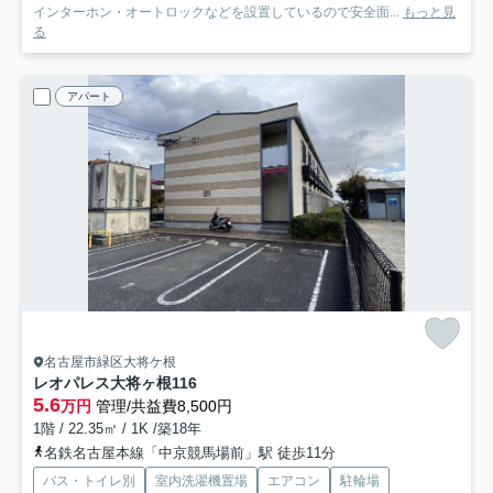
インターホン・オートロックなどを設置しているので安全面...
もっと見
る
アパート
名古屋市緑区大将ケ根
レオパレス大将ヶ根
116
5.6
万円
管理/共益費8,500円
1階 / 22.35㎡ / 1K /築18年
名鉄名古屋本線「中京競馬場前」駅 徒歩11分
バス・トイレ別
室内洗濯機置場
エアコン
駐輪場