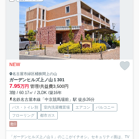
NEW
名古屋市緑区桶狭間上の山
ガーデンヒルズ上ノ山１
301
7.95
万円
管理/共益費3,500円
3階 / 60.17㎡ / 2LDK /築16年
名鉄名古屋本線「中京競馬場前」駅 徒歩26分
バス・トイレ別
室内洗濯機置場
エアコン
バルコニー
フローリング
都市ガス
敷0
「ガーデンヒルズ上ノ山１」のここがイチオシ。セキュリティ面は、TV