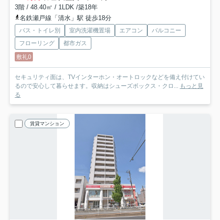
3階 / 48.40㎡ / 1LDK /築18年
名鉄瀬戸線「清水」駅 徒歩18分
バス・トイレ別
室内洗濯機置場
エアコン
バルコニー
フローリング
都市ガス
敷礼0
セキュリティ面は、TVインターホン・オートロックなどを備え付けてい
るので安心して暮らせます。収納はシューズボックス・クロ...
もっと見
る
賃貸マンション