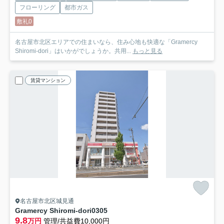
フローリング
都市ガス
敷礼0
名古屋市北区エリアでの住まいなら、住み心地も快適な「Gramercy
Shiromi-dori」はいかがでしょうか。共用...
もっと見る
賃貸マンション
名古屋市北区城見通
Gramercy Shiromi-dori
0305
9.8
万円
管理/共益費10,000円