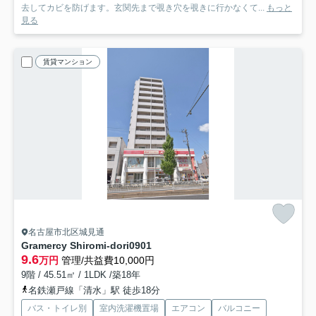
去してカビを防げます。玄関先まで覗き穴を覗きに行かなくて...
もっと
見る
賃貸マンション
名古屋市北区城見通
Gramercy Shiromi-dori
0901
9.6
万円
管理/共益費10,000円
9階 / 45.51㎡ / 1LDK /築18年
名鉄瀬戸線「清水」駅 徒歩18分
バス・トイレ別
室内洗濯機置場
エアコン
バルコニー