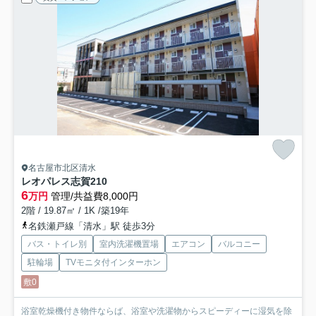
名古屋市北区清水
レオパレス志賀
210
6
万円
管理/共益費8,000円
2階 / 19.87㎡ / 1K /築19年
名鉄瀬戸線「清水」駅 徒歩3分
バス・トイレ別
室内洗濯機置場
エアコン
バルコニー
駐輪場
TVモニタ付インターホン
敷0
浴室乾燥機付き物件ならば、浴室や洗濯物からスピーディーに湿気を除