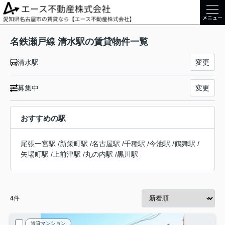
メニュー
名鉄瀬戸線 清水駅の賃貸物件一覧
清水駅
変更
募集中
変更
おすすめの駅
尾張一宮駅
/
新栄町駅
/
名古屋駅
/
千種駅
/
今池駅
/
鶴舞駅
/
矢場町駅
/
上前津駅
/
丸の内駅
/
黒川駅
4
件
賃貸マンション