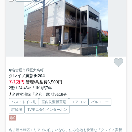
名古屋市緑区大高町
クレイノ寅新田
204
7.1
万円
管理/共益費6,500円
2階 / 24.46㎡ / 1K /築7年
名鉄常滑線「名和」駅 徒歩18分
バス・トイレ別
室内洗濯機置場
エアコン
バルコニー
駐輪場
TVモニタ付インターホン
敷0
名古屋市緑区エリアでの住まいなら、住み心地も快適な「クレイノ寅新