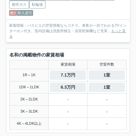
都市ガス
駐輪場
敷0
即入居可
新着情報：パスピエの空室情報ならコチラ。来客が一目でわかるTVイン
ターホン付き。室内設備は洗面所独立・浴室乾燥機など充実...
もっと見
る
名和の掲載物件の家賃相場
家賃相場
空室件数
7.1万円
1室
1R～1K
6.3万円
1室
1DK～1LDK
-
-
2K～2LDK
-
-
3K～3LDK
-
-
4K～4LDK以上