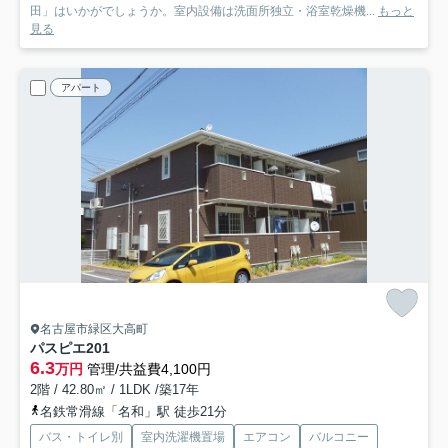
田」はいかがでしょうか。室内設備は洗面所独立・浴室乾燥機...
もっと
見る
アパート
名古屋市緑区大高町
パスピエ
201
6.3
万円
管理/共益費4,100円
2階 / 42.80㎡ / 1LDK /築17年
名鉄常滑線「名和」駅 徒歩21分
バス・トイレ別
室内洗濯機置場
エアコン
バルコニー