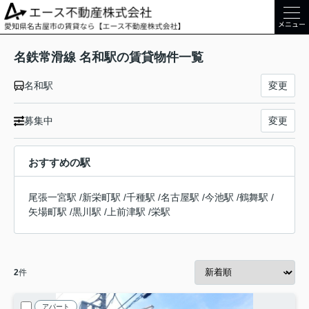
メニュー
名鉄常滑線 名和駅の賃貸物件一覧
名和駅
変更
募集中
変更
おすすめの駅
尾張一宮駅
/
新栄町駅
/
千種駅
/
名古屋駅
/
今池駅
/
鶴舞駅
/
矢場町駅
/
黒川駅
/
上前津駅
/
栄駅
2
件
アパート